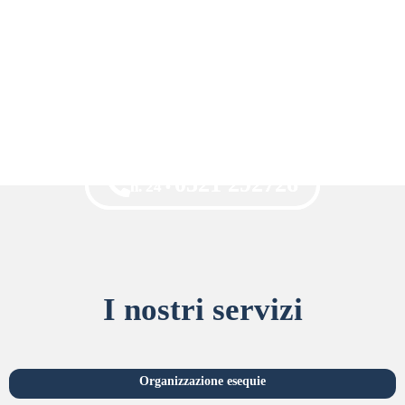
0521 292726
0521 292726
h. 24 •
h. 24 •
I nostri servizi
Organizzazione esequie