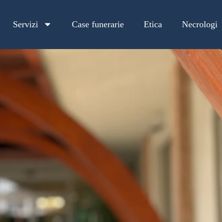
Servizi
Case funerarie
Etica
Necrologi