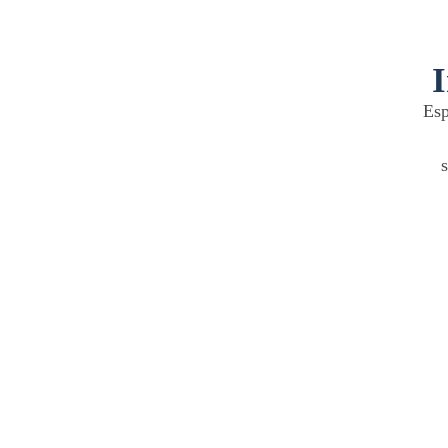
I
Esp
s