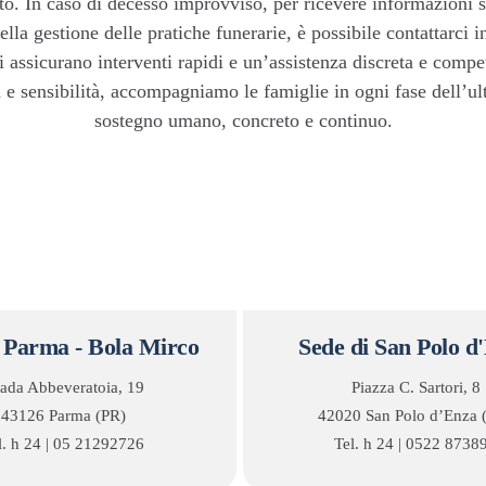
etto. In caso di decesso improvviso, per ricevere informazioni s
la gestione delle pratiche funerarie, è possibile contattarci
i assicurano interventi rapidi e un’assistenza discreta e compe
 e sensibilità, accompagniamo le famiglie in ogni fase dell’u
sostegno umano, concreto e continuo.
i Parma - Bola Mirco
Sede di San Polo d
rada Abbeveratoia, 19
Piazza C. Sartori, 8
43126 Parma (PR)
42020 San Polo d’Enza 
l. h 24 | 05 21292726
Tel. h 24 | 0522 8738