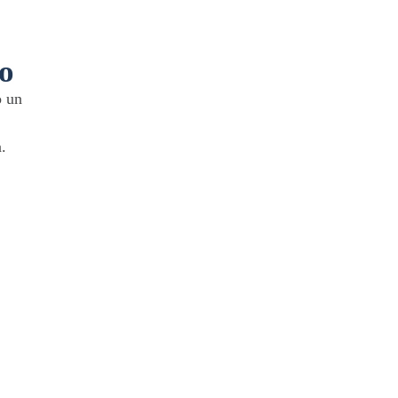
io
o un
.