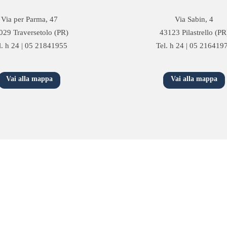
Via per Parma, 47
Via Sabin, 4
029 Traversetolo (PR)
43123 Pilastrello (PR
l. h 24 | 05 21841955
Tel. h 24 | 05 216419
Vai alla mappa
Vai alla mappa