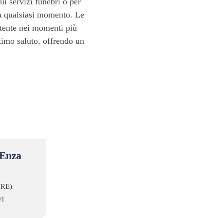
ui servizi funebri o per
 in qualsiasi momento. Le
tente nei momenti più
ltimo saluto, offrendo un
'Enza
(RE)
91