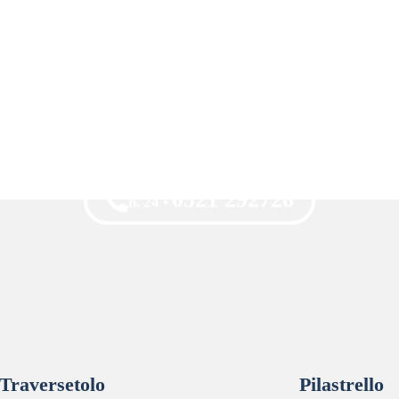
0521 292726
h. 24 •
Traversetolo
Pilastrello