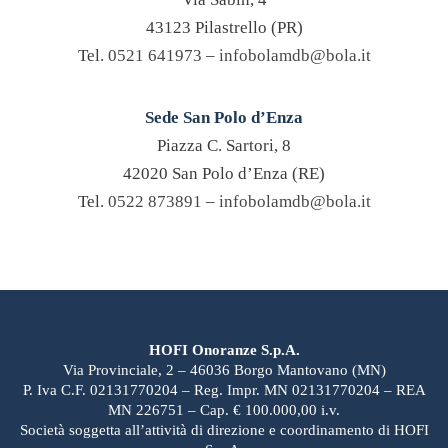
43123 Pilastrello (PR)
Tel.
0521 641973
–
infobolamdb@bola.it
Sede San Polo d’Enza
Piazza C. Sartori, 8
42020 San Polo d’Enza (RE)
Tel.
0522 873891
–
infobolamdb@bola.it
HOFI Onoranze S.p.A.
Via Provinciale, 2 – 46036 Borgo Mantovano (MN)
P. Iva C.F. 02131770204 – Reg. Impr. MN 02131770204 – REA
MN 226751 – Cap. € 100.000,00 i.v.
Società soggetta all’attività di direzione e coordinamento di HOFI