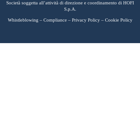
Società soggetta all’attività di direzione e coordinamento di HOFI
S.p.A.
Whistleblowing
–
Compliance
–
Privacy Policy
–
Cookie Policy