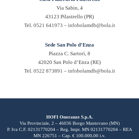
Via Sabin, 4
43123 Pilastrello (PR)
Tel.
0521 641973
–
infobolamdb@bola.it
Sede San Polo d’Enza
Piazza C. Sartori, 8
42020 San Polo d’Enza (RE)
Tel.
0522 873891
–
infobolamdb@bola.it
HOFI Onoranze S.p.A.
Via Provinciale, 2 – 46036 Borgo Mantovano (MN)
P. Iva C.F. 02131770204 – Reg. Impr. MN 02131770204 – REA
MN 226751 – Cap. € 100.000,00 i.v.