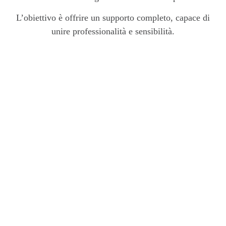
L’obiettivo è offrire un supporto completo, capace di
unire professionalità e sensibilità.
Perché scegliere
Onoranze Funebri
Bola
Affidarsi a
Onoranze Funebri Bola
significa scegliere un