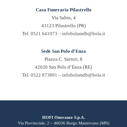
Casa Funeraria Pilastrello
Via Sabin, 4
43123 Pilastrello (PR)
Tel.
0521 641973
–
infobolamdb@bola.it
Sede San Polo d’Enza
Piazza C. Sartori, 8
42020 San Polo d’Enza (RE)
Tel.
0522 873891
–
infobolamdb@bola.it
HOFI Onoranze S.p.A.
Via Provinciale, 2 – 46036 Borgo Mantovano (MN)