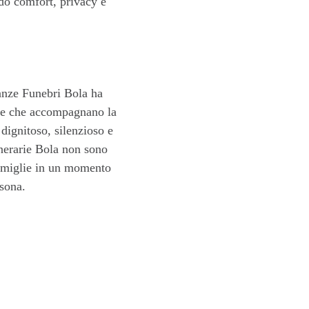
ndo comfort, privacy e
ranze Funebri Bola ha
ive che accompagnano la
 dignitoso, silenzioso e
unerarie Bola non sono
famiglie in un momento
rsona.