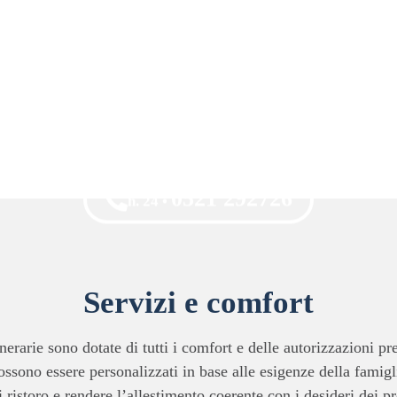
0521 292726
h. 24 •
Servizi e comfort
rarie sono dotate di tutti i comfort e delle autorizzazioni pr
ossono essere personalizzati in base alle esigenze della famiglia
istoro e rendere l’allestimento coerente con i desideri dei prop