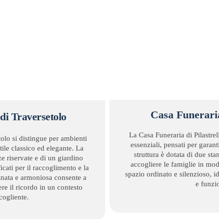
Casa Funeraria
di Traversetolo
La Casa Funeraria di Pilastre
olo si distingue per ambienti
essenziali, pensati per garanti
tile classico ed elegante. La
struttura è dotata di due sta
ze riservate e di un giardino
accogliere le famiglie in mod
icati per il raccoglimento e la
spazio ordinato e silenzioso, id
inata e armoniosa consente a
e funzio
ere il ricordo in un contesto
cogliente.