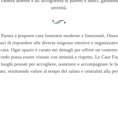
a camera ardente e all’accoglienza di parenti e amici, garante
serenità.
 a Parma a proporre case funerarie moderne e funzionali, Ono
paci di rispondere alle diverse esigenze emotive e organizzat
cara. Ogni spazio è curato nei dettagli per offrire un contesto
cordo possa essere vissuto con intimità e rispetto. Le Case F
a luoghi pensati per accogliere, sostenere e accompagnare le 
ato, restituendo valore al tempo del saluto e centralità alla pe