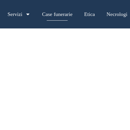
Servizi
Case funerarie
Etica
Necrologi