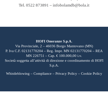
Tel.
0522 873891
–
infobolamdb@bola.it
HOFI Onoranze S.p.A.
Via Provinciale, 2 – 46036 Borgo Mantovano (MN)
P. Iva C.F. 02131770204 – Reg. Impr. MN 02131770204 – REA
MN 226751 – Cap. € 100.000,00 i.v.
Società soggetta all’attività di direzione e coordinamento di HOFI
S.p.A.
Whistleblowing
–
Compliance
–
Privacy Policy
–
Cookie Policy