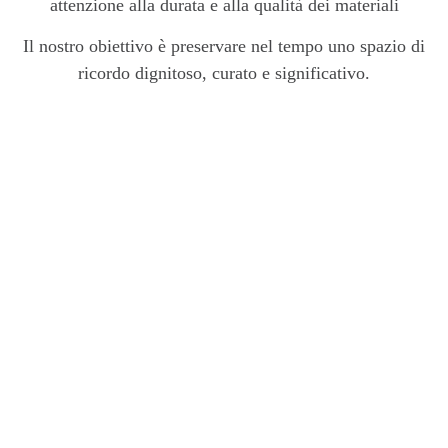
attenzione alla durata e alla qualità dei materiali
Il nostro obiettivo è preservare nel tempo uno spazio di
ricordo dignitoso, curato e significativo.
Perché scegliere Onoranze
Funebri Bola
Affidarsi a
Onoranze Funebri Bola
per le opere cimiteriali
significa scegliere un servizio serio, completo e attento alla