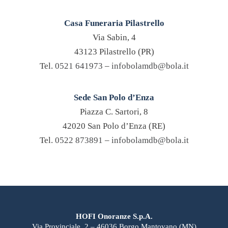
Casa Funeraria Pilastrello
Via Sabin, 4
43123 Pilastrello (PR)
Tel.
0521 641973
–
infobolamdb@bola.it
Sede San Polo d’Enza
Piazza C. Sartori, 8
42020 San Polo d’Enza (RE)
Tel.
0522 873891
–
infobolamdb@bola.it
HOFI Onoranze S.p.A.
Via Provinciale, 2 – 46036 Borgo Mantovano (MN)